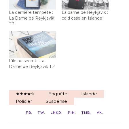
La dernière tempête :
La dame de Reykjavik :
La Dame de Reykjavik
cold case en Islande
T.3
L’île au secret : La
Dame de Reykjavik T.2
★★★★☆
Enquête
Islande
Policier
Suspense
FB
TW
LNKD
PIN
TMB
VK