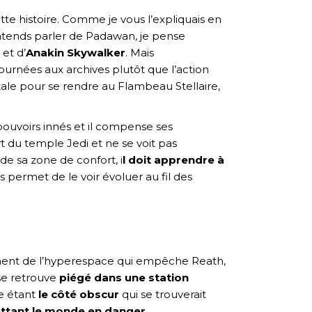
te histoire. Comme je vous l’expliquais en
entends parler de Padawan, je pense
et d’
Anakin Skywalker
. Mais
ournées aux archives plutôt que l’action
itale pour se rendre au Flambeau Stellaire,
pouvoirs innés et il compense ses
ort du temple Jedi et ne se voit pas
 de sa zone de confort, i
l doit apprendre à
s permet de le voir évoluer au fil des
ement de l’hyperespace qui empêche Reath,
 se retrouve
piégé dans une station
e étant
le côté obscur
qui se trouverait
ttant le monde en danger
.