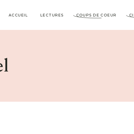
ACCUEIL
LECTURES
COUPS DE COEUR
C
Littérature Classique
Coup de Coeur
Cosy Mystery
★★★★★
l
Horrifiques
★★★★☆
Dramatiques
★★★☆☆
Historiques
★★☆☆☆
Jeunesses & Young
★☆☆☆☆
Adult
Lectures VO
Policiers & Thrillers