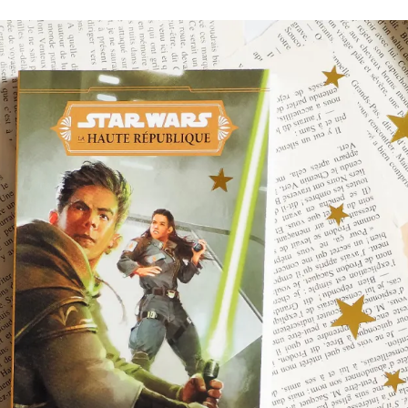
Romances
Romans Graphiques
SF – Fantastique –
Fantasy
Challenges Littéraires