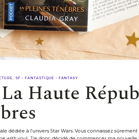
CTURE
SF - FANTASTIQUE - FANTASY
 La Haute Répub
èbres
iale dédiée à l’univers Star Wars. Vous connaissez sûrement
be with you). J’ai donc décidé de commencer ma nouvelle 