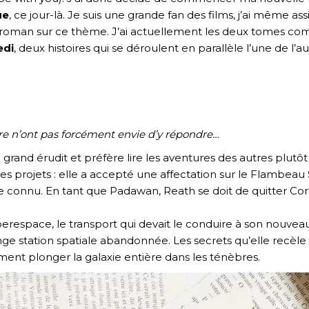
ue
, ce jour-là. Je suis une grande fan des films, j’ai même a
de roman sur ce thème. J’ai actuellement les deux tomes c
edi
, deux histoires qui se déroulent en parallèle l’une de l’au
re n’ont pas forcément envie d’y répondre…
grand érudit et préfère lire les aventures des autres plut
tres projets : elle a accepté une affectation sur le Flambeau 
e connu. En tant que Padawan, Reath se doit de quitter Corus
erespace, le transport qui devait le conduire à son nouvea
ange station spatiale abandonnée. Les secrets qu’elle recè
ment plonger la galaxie entière dans les ténèbres.