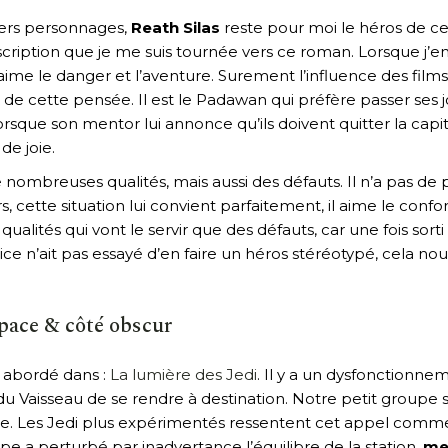
vers personnages,
Reath Silas
reste pour moi le héros de cet
escription que je me suis tournée vers ce roman. Lorsque j’
ime le danger et l’aventure. Surement l’influence des films 
de cette pensée. Il est le Padawan qui préfère passer ses j
 lorsque son mentor lui annonce qu’ils doivent quitter la cap
de joie.
nombreuses qualités, mais aussi des défauts. Il n’a pas de 
urs, cette situation lui convient parfaitement, il aime le conf
qualités qui vont le servir que des défauts, car une fois sorti
rice n’ait pas essayé d’en faire un héros stéréotypé, cela nou
pace & côté obscur
 abordé dans :
La lumière des Jedi
. Il y a un dysfonctionn
du Vaisseau de se rendre à destination. Notre petit groupe
e. Les Jedi plus expérimentés ressentent cet appel comm
pe a perturbé par inadvertance l’équilibre de la station,
me