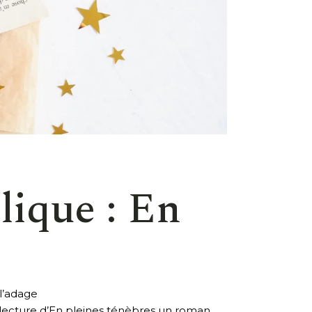
lique : En
 l’adage
lecture d’En pleines ténèbres un roman