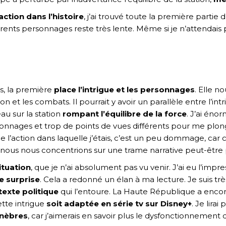
ction dans l’histoire
, j’ai trouvé toute la première parti
férents personnages reste très lente. Même si je n’attendais 
.
s, la première
place l’intrigue et les personnages
. Elle n
ion et les combats. Il pourrait y avoir un parallèle entre l’
au sur la station
rompant l’équilibre de la force
. J’ai éno
personnages et trop de points de vues différents pour me pl
action dans laquelle j’étais, c’est un peu dommage, car 
ue nous nous concentrions sur une trame narrative peut-être 
ituation
, que je n’ai absolument pas vu venir. J’ai eu l’impr
e surprise
. Cela a redonné un élan à ma lecture. Je suis très
texte politique
qui l’entoure. La Haute République a enco
ette intrigue
soit adaptée en série tv sur Disney+
. Je lira
énèbres
, car j’aimerais en savoir plus le dysfonctionnement 