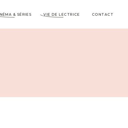
INÉMA & SÉRIES
VIE DE LECTRICE
CONTACT
Astuces de Lecteurs
Cadeaux pour Lecteurs
Partenariats
5 Livres dans ma
Wishlist
10 choses à savoir sur
moi
Voyages