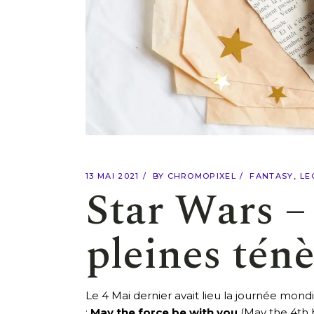
13 MAI 2021
BY
CHROMOPIXEL
FANTASY
LE
Star Wars –
pleines tén
Le 4 Mai dernier avait lieu la journée mond
:
May the force be with you
(May the 4th 