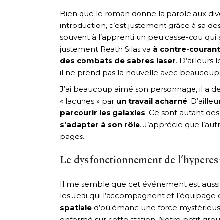
Bien que le roman donne la parole aux di
introduction, c’est justement grâce à sa d
souvent à l’apprenti un peu casse-cou qui a
justement Reath Silas va
à contre-courant
des combats de sabres laser
. D’ailleurs
il ne prend pas la nouvelle avec beaucoup 
J’ai beaucoup aimé son personnage, il a de 
« lacunes » par
un travail acharné
. D’aille
parcourir les galaxies
. Ce sont autant des 
s’adapter à son rôle
. J’apprécie que l’aut
pages.
Le dysfonctionnement de l’hyperes
Il me semble que cet événement est aussi
les Jedi qui l’accompagnent et l’équipage 
spatiale
d’où émane une force mystérieus
enfermé sur cette station. Notre petit grou