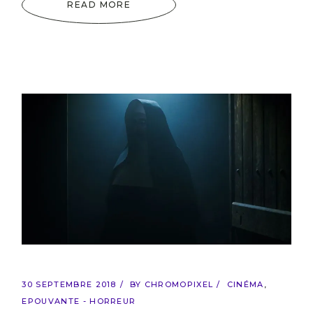
READ MORE
30 SEPTEMBRE 2018
BY
CHROMOPIXEL
CINÉMA
EPOUVANTE - HORREUR