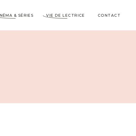
INÉMA & SÉRIES
VIE DE LECTRICE
CONTACT
Astuces de Lecteurs
Cadeaux pour Lecteurs
Partenariats
5 Livres dans ma
Wishlist
10 choses à savoir sur
moi
Voyages