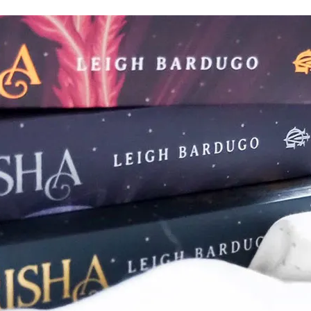
Romances
Romans Graphiques
SF – Fantastique –
Fantasy
Challenges Littéraires