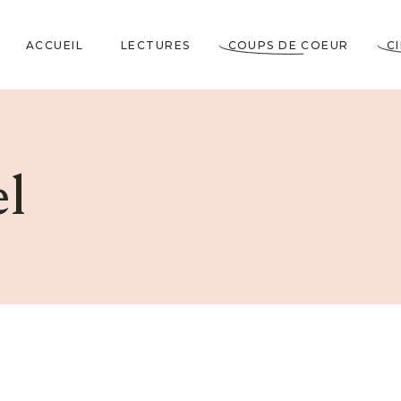
ACCUEIL
LECTURES
COUPS DE COEUR
C
Littérature Classique
Coup de Coeur
Cosy Mystery
★★★★★
l
Horrifiques
★★★★☆
Dramatiques
★★★☆☆
Historiques
★★☆☆☆
Jeunesses & Young
★☆☆☆☆
Adult
Lectures VO
Policiers & Thrillers