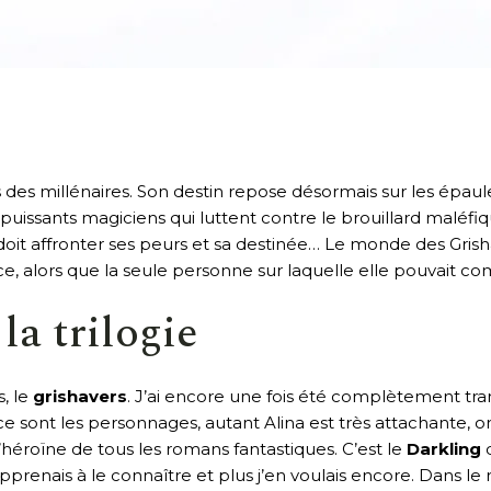
des millénaires. Son destin repose désormais sur les épaule
 puissants magiciens qui luttent contre le brouillard maléf
na doit affronter ses peurs et sa destinée… Le monde des Gr
e, alors que la seule personne sur laquelle elle pouvait co
la trilogie
s, le
grishavers
. J’ai encore une fois été complètement tra
e sont les personnages, autant Alina est très attachante, o
’héroïne de tous les romans fantastiques. C’est le
Darkling
q
apprenais à le connaître et plus j’en voulais encore. Dans le