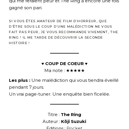
qui me feraient peur et The Ring à encore une fois
gagné son pari.
SI VOUS ÊTES AMATEUR DE FILM D’HORREUR, QUE
D’ÊTRE SOUS LE COUP D’UNE MALÉDICTION NE VOUS
FAIT PAS PEUR, JE VOUS RECOMMANDE VIVEMENT, THE
RING ! IL ME TARDE DE DÉCOUVRIR LA SECONDE
HISTOIRE !
♥ COUP DE COEUR ♥
Ma note : ★★★★★
Les plus :
Une malédiction qui vous tiendra éveillé
pendant 7 jours.
Un vrai page-tuner. Une enquête bien ficelée.
Titre :
The Ring
Auteur :
Kōji Suzuki
Editions :
Pocket