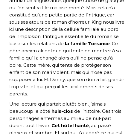
ambiance angoissante, quelque chose de glauque
ou l’on sentirait le malaise monté. Mais cela n’a
constitué qu’une petite partie de l’intrigue, car
sous ses atours de roman d’horreur, King nous livre
ici une description de la cellule familiale au bord
de l’implosion. L’intrigue essentielle du roman se
base sur les relations de
la famille Torrance
. Ce
père ancien alcoolique qui tente de montrer à sa
famille qu’il a changé alors qu’il ne pense qu’à
boire. Cette mère, qui tente de protéger son
enfant de son mari violent, mais qui n’ose pas
s’opposer à lui. Et Danny, que son don a fait grandir
trop vite, et qui perçoit les tiraillements de ses
parents.
Une lecture qui partait plutôt bien, j’aimais
beaucoup le côté
huis-clos
de l’histoire. Ces trois
personnages enfermés au milieu de nul-part
durant tout l’hiver.
Cet hôtel hanté
, au passé
glorieux et sombre. Et surtout, j’ai adoré ce qui est