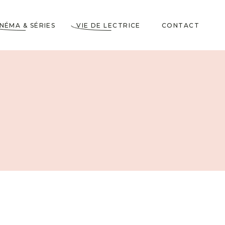
INÉMA & SÉRIES
VIE DE LECTRICE
CONTACT
Astuces de Lecteurs
Cadeaux pour Lecteurs
Partenariats
5 Livres dans ma
Wishlist
10 choses à savoir sur
moi
Voyages