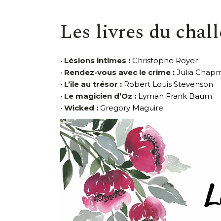
Les livres du chal
•
Lésions intimes
:
Christophe Royer
•
Rendez-vous avec le crime
:
Julia Chap
•
L’île au trésor
:
Robert Louis Stevenson
•
Le magicien d’Oz
:
Lyman Frank Baum
•
Wicked
:
Gregory Maguire