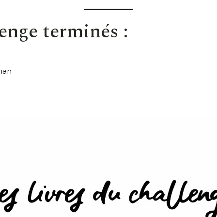
lenge terminés :
man