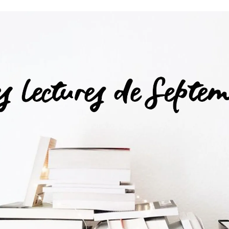
Romances
Romans Graphiques
SF – Fantastique –
Fantasy
Challenges Littéraires